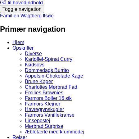
Gå til hovedindhold
Toggle navigation
Familien Wagtberg Ilsøe
Primær navigation
Hjem
Opskrifter
Diverse
Kartoffel-Spinat Curry
Kødsovs
Dommedags Burrito
Appelsin-Chokolade Kage
Brune Kager
Charlottes Mørbrad Fad
Emilies Brownies
Farmors Boller 16 stk
Farmors Klejner
Havregrynskugler
Farmors Vanillekranse
Linsepostej
Mørbrad Surprise
Æbletærte med krummedej
Rejser